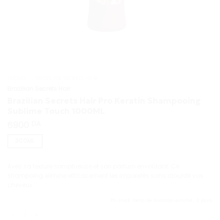
ACCUEIL
/
BRAZILIAN SECRETS HAIR
Brazilian Secrets Hair
Brazilian Secrets Hair Pro Keratin Shampooing
Sublime Touch 1000ML
6900
DA
300ML
Avec sa texture somptueuse et son parfum envoûtant. Ce
shampoing élimine efficacement les impuretés sans alourdir vos
cheveux.
En stock. Délai de livraison estimé : 3 jours
quantité de Brazilian Secrets Hair Pro Keratin Shampooing Sublime Touch 