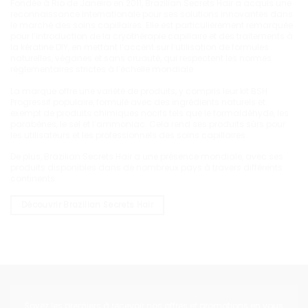
Fondée à Rio de Janeiro en 2011, Brazilian Secrets Hair a acquis une
reconnaissance internationale pour ses solutions innovantes dans
le marché des soins capillaires. Elle est particulièrement remarquée
pour l’introduction de la cryothérapie capillaire et des traitements à
la kératine DIY, en mettant l’accent sur l’utilisation de formules
naturelles, véganes et sans cruauté, qui respectent les normes
réglementaires strictes à l’échelle mondiale
La marque offre une variété de produits, y compris leur kit BSH
Progressif populaire, formulé avec des ingrédients naturels et
exempt de produits chimiques nocifs tels que le formaldéhyde, les
parabènes, le sel et l’ammoniac. Cela rend ses produits sûrs pour
les utilisateurs et les professionnels des soins capillaires.
De plus, Brazilian Secrets Hair a une présence mondiale, avec ses
produits disponibles dans de nombreux pays à travers différents
continents.
Découvrir Brazilian Secrets Hair
Soyez les premiers à recevoir nos offres et promotions en vous