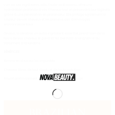
L’un de ses ingrédients clés, l’huile de Babassu, offre une
hydratation profonde à vos cheveux tout en préservant leur légèreté,
grâce à une pénétration en profondeur. Elle protège également la
couleur de vos cheveux et les préserve des dommages
environnementaux.
De plus, la kératine, un autre ingrédient essentiel, prend soin de la
force de vos cheveux et garantit les bienfaits à long terme du
traitement à la kératine.
BÉNÉFICES
Elimine en douceur les impuretés
Cheveux libres de tout résidu et de toute pollution
Nourrit profondément les cheveux sans les alourdir