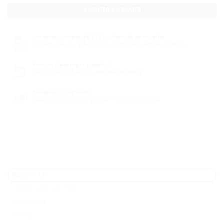
AJOUTER AU PANIER
Livraison rapide en 48 à 72 h à domicile ou en relais
Livraison dans les 48h pour les commandes passées avant 12h
Retours & échanges gratuits !
Retours pendant 14 jours.
Politique de Retour.
Paiement à la livraison !
Recevez d’abord, payez ensuite – simplicité assurée !
DESCRIPTION
CONSEILS D'UTILISATION
INGRÉDIENTS
AVIS (0)