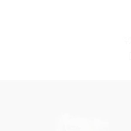
BaBy
TIT