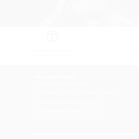
LIVRAISON GRATUITE
RE
DÈS 8000 DA D'ACHAT
S.A.R.L NOVA BEAUTY
05 Rue Cousins Boufenara,
ex Rue Verdun, 25001, Constantine - Algérie
+213 (0) 560 866 111 | 0560 981 448
Serviceclient@novabeauty-dz.com