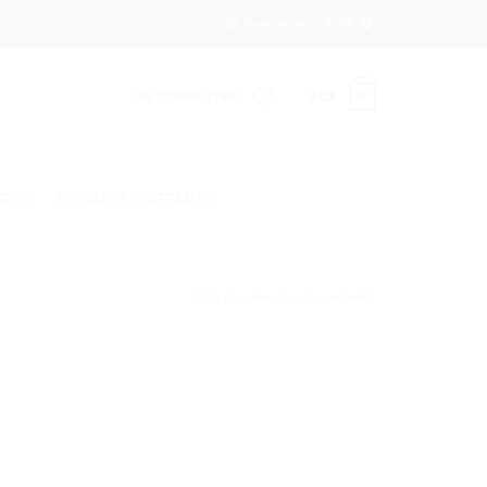
Newsletter
SE CONNECTER
0
DA
0
URE
PRODUITS COIFFANTS