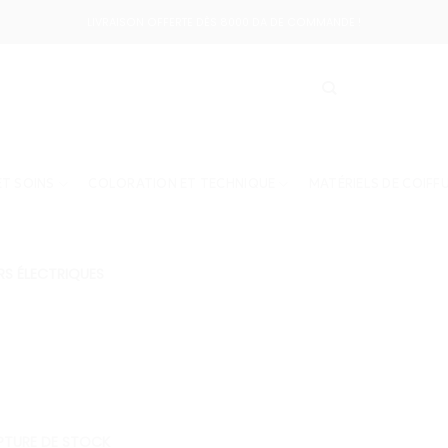
LIVRAISON OFFERTE DÈS 8000 DA DE COMMANDE !
T SOINS
COLORATION ET TECHNIQUE
MATÉRIELS DE COIFF
RS ÉLECTRIQUES
PTURE DE STOCK