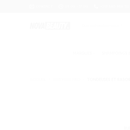
Passer
CONTACT
09:00 - 17:00
+213 560 866 111
au
contenu
Recherche
pour :
MARQUES
SHAMPOINGS E
ACCUEIL
/
BABYLISS PRO
/
TONDEUSES ET RASOI
RU