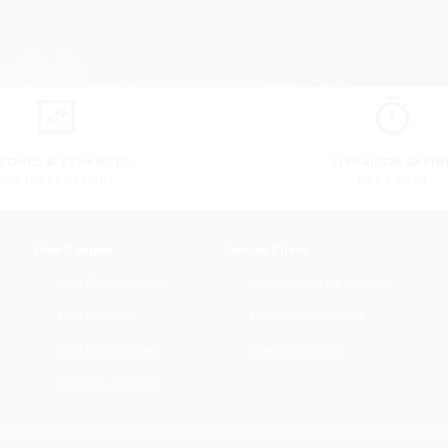
TOURS & ÉCHANGES
LIVRAISON RAPID
TOUJOURS GRATUIT
EN 48 À 72H
Mon Compte
Service Client
Mes Commandes
Informations de livraison
Mes Retours
Suivi de commande
Mes Informations
Contactez nous
Ma Liste d'envies