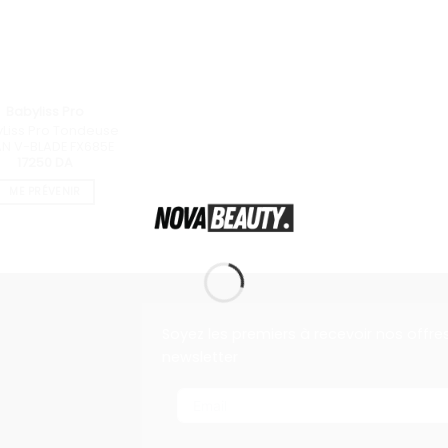
Babyliss Pro
Liss Pro Tondeuse
AN V-BLADE FX685E
17250
DA
ME PRÉVENIR
Soyez les premiers à recevoir nos offre
newsletter