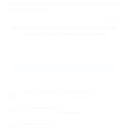
Une qualité de coupe de haut niveau délivrée par un moteur ultra
puissant de longue durée !;
Rupture de stock
Ce produit n'est plus disponible. Pour être averti(e) de
son retour en stock, renseignez votre e-mail
CRÉER UNE ALERTE
Livraison rapide en 48 à 72 h à domicile ou en relais
Livraison dans les 48h pour les commandes passées avant 12h
Retours & échanges gratuits !
Retours pendant 14 jours.
Politique de Retour.
Paiement à la livraison !
Recevez d’abord, payez ensuite – simplicité assurée !