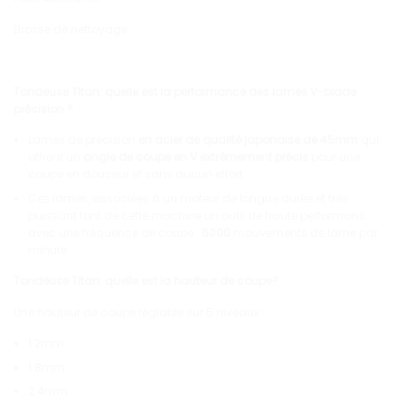
Brosse de nettoyage.
Tondeuse Titan: quelle est la performance des lames V-blade
précision ?
Lames de précision
en acier de qualité japonaise
de 45mm
qui
offrent un
angle de coupe en V extrêmement précis
pour une
coupe en douceur et sans aucun effort.
Ces lames, associées à un moteur de longue durée et très
puissant font de cette machine un outil de haute performanc
avec une fréquence de coupe :
6000
mouvements de lame par
minute.
Tondeuse Titan: quelle est la hauteur de coupe?
Une hauteur de coupe réglable sur 5 niveaux :
1.2mm
1.8mm
2.4mm