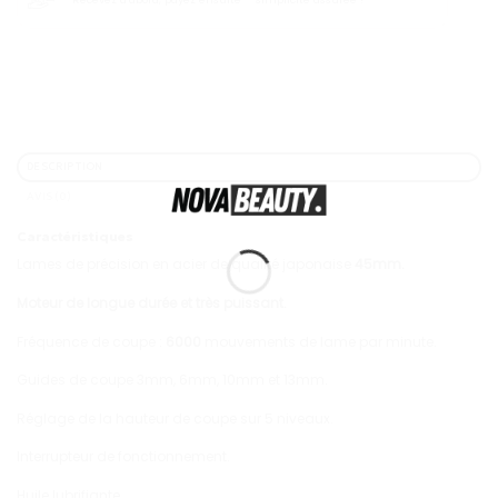
DESCRIPTION
AVIS (0)
Caractéristiques
Lames de précision en acier de qualité japonaise
45mm.
Moteur de longue durée et très puissant.
Fréquence de coupe :
6000
mouvements de lame par minute.
Guides de coupe 3mm, 6mm, 10mm et 13mm.
Réglage de la hauteur de coupe sur 5 niveaux.
Interrupteur de fonctionnement.
Huile lubrifiante.