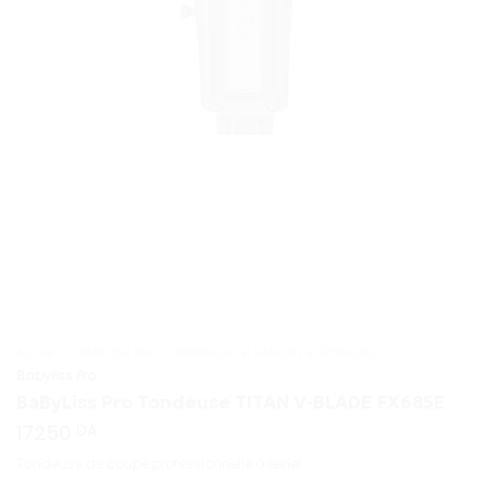
ACCUEIL
/
BABYLISS PRO
/
TONDEUSES ET RASOIRS ÉLECTRIQUES
Babyliss Pro
BaByLiss Pro Tondeuse TITAN V-BLADE FX685E
17250
DA
Tondeuse de coupe professionnelle à levier