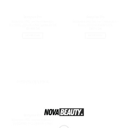
Babyliss Pro
Babyliss Pro
BaByliss PRO sèche-cheveux
Babyliss Pro Sèche Cheveux K-
LEVANTE 2100W IONIC BAB6950IE
Ruso 2400W BAB6520E
19080
DA
11850
DA
ME PRÉVENIR
ME PRÉVENIR
RUPTURE DE STOCK
Babyliss Pro
BaByliss PRO sèche-cheveux
VULCANO-HQ 2400W IONIC
BAB6980IE