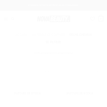
Passer
LIVRAISON OFFERTE DÈS 8000 DA DE COMMANDE !
au
contenu
0
ACCUEIL
/
MATÉRIELS DE COIFFURE
/
SÈCHE CHEVEUX
FILTRER
RUPTURE DE STOCK
RUPTURE DE STOCK