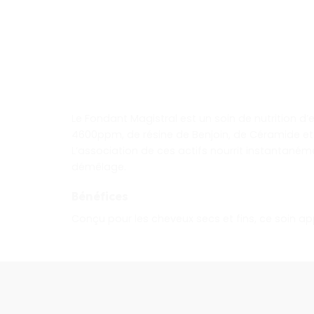
Le Fondant Magistral est un soin de nutrition d
4600ppm, de résine de Benjoin, de Céramide et
L’association de ces actifs nourrit instantanémen
démêlage.
Bénéfices
Conçu pour les cheveux secs et fins, ce soin ap