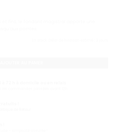
et fins, le fondant magistral apporte une
usqu’aux pointes.
En stock. Délai de livraison estimé : 3 jours
 Fondant Magistral 200ML
AJOUTER AU PANIER
 à 72 h à domicile ou en relais
our les commandes passées avant 12h
atuits !
olitique de Retour.
 !
ite – simplicité assurée !