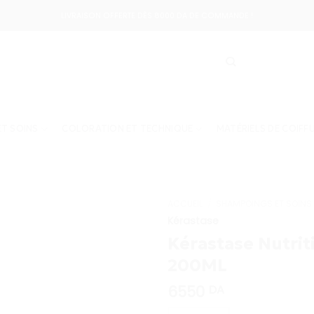
LIVRAISON OFFERTE DÈS 8000 DA DE COMMANDE !
T SOINS
COLORATION ET TECHNIQUE
MATÉRIELS DE COIFF
ACCUEIL
/
SHAMPOINGS ET SOINS
Kérastase
Kérastase Nutrit
200ML
6550
DA