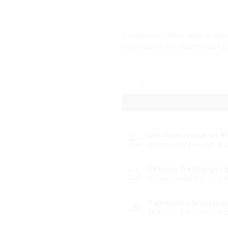
1000ML
Conçu pour les cheveux secs 
douceur divine des racines j
quantité de Kérastase Nutritive
Livraison rapide en 48
Livraison dans les 48h p
Retours & échanges gr
Retours pendant 14 jours.
P
Paiement à la livraison
Recevez d’abord, payez ensu