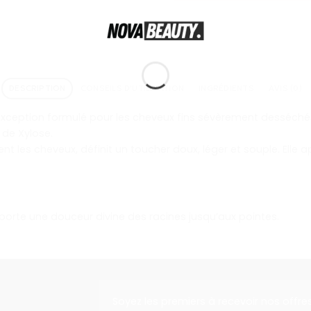
DESCRIPTION
CONSEILS D'UTILISATION
INGRÉDIENTS
AVIS (0)
’exception formulé pour les cheveux fins sévèrement desséchés
 de Xylose.
t les cheveux, définit un toucher doux, léger et souple. Elle ap
porte une douceur divine des racines jusqu’aux pointes.
Soyez les premiers à recevoir nos offre