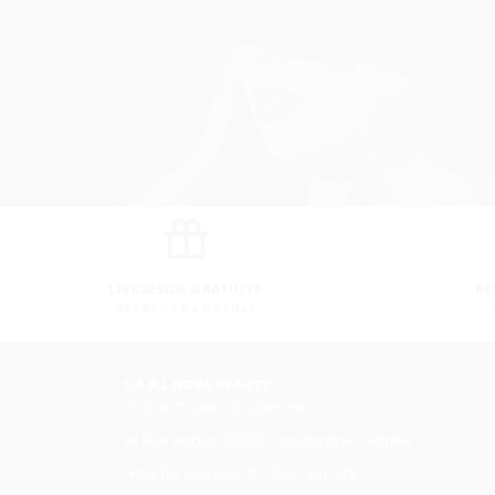
LIVRAISON GRATUITE
RE
DÈS 8000 DA D'ACHAT
S.A.R.L NOVA BEAUTY
05 Rue Cousins Boufenara,
ex Rue Verdun, 25001, Constantine - Algérie
+213 (0) 560 866 111 | 0560 981 448