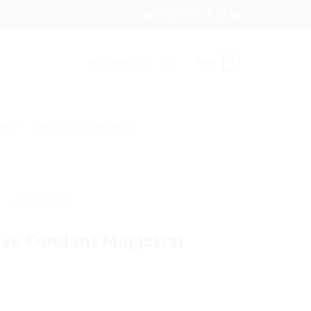
Newsletter
SE CONNECTER
0
DA
0
URE
PRODUITS COIFFANTS
/
CHEVEUX SECS
ive Fondant Magistral