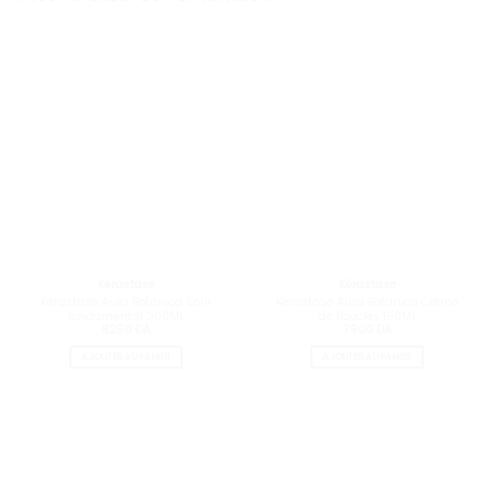
Kérastase
Kérastase
Kérastase Aura Botanica Soin
Kérastase Aura Botanica Crème
fondamental 200ML
de Boucles 150ML
8250
DA
7900
DA
AJOUTER AU PANIER
AJOUTER AU PANIER