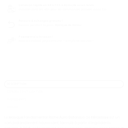
Livraison rapide en 48 à 72 h à domicile ou en relais
Livraison dans les 48h pour les commandes passées avant 12h
Retours & échanges gratuits !
Retours pendant 14 jours.
Politique de Retour.
Paiement à la livraison !
Recevez d’abord, payez ensuite – simplicité assurée !
DESCRIPTION
CONSEILS D'UTILISATION
INGRÉDIENTS
AVIS (0)
Le
Masque Fondamental Riche Aura Botanica
de
Kérastase
est un
soin profondément nourrissant, formulé à partir d’ingrédients