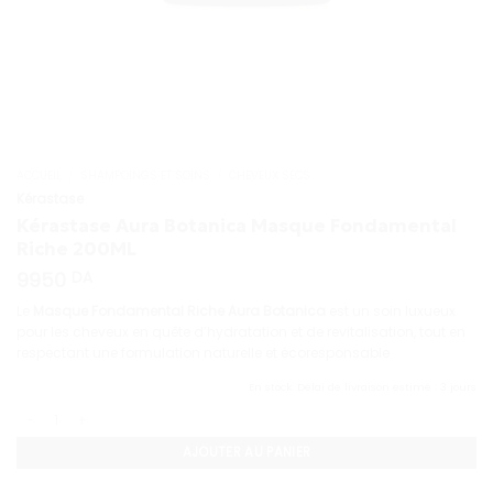
ACCUEIL
/
SHAMPOINGS ET SOINS
/
CHEVEUX SECS
Kérastase
Kérastase Aura Botanica Masque Fondamental
Riche 200ML
9950
DA
Le
Masque Fondamental Riche Aura Botanica
est un soin luxueux
pour les cheveux en quête d’hydratation et de revitalisation, tout en
respectant une formulation naturelle et écoresponsable
En stock. Délai de livraison estimé : 3 jours
quantité de Kérastase Aura Botanica Masque Fondamental Riche 200ML
AJOUTER AU PANIER