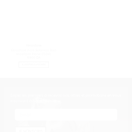
Kérastase
Kérastase Aura Botanica Bain
Micellaire Riche 250ML
6900
DA
AJOUTER AU PANIER
Soyez les premiers à recevoir nos offres et promotions en vous
inscrivant à notre newsletter
JE M'INSCRIS