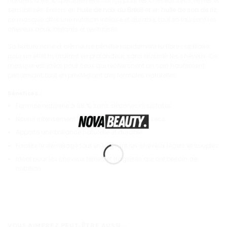
naturels à 98 %, spécialement conçu pour les cheveux secs, ternes et
sensibilisés. Enrichi en
huile de noix du Brésil
et en
huile de son de riz
,
ce masque offre une nutrition intense et durable, tout en laissant les
cheveux doux, brillants et revitalisés.
Sa texture riche et crémeuse pénètre rapidement la fibre capillaire
pour un effet hydratant en profondeur, sans alourdir les cheveux. Ce
masque est idéal pour ceux qui recherchent un soin hautement
performant, tout en privilégiant des formules naturelles.
Bénéfices
:
Formule naturelle à 98 %, sans silicones ni sulfates
Nourrit intensément et revitalise les cheveux secs
Apporte une brillance naturelle et durable
Facilite le démêlage tout en laissant les cheveux légers et souples
Idéal pour les cheveux ternes et fragilisés qui ont besoin de
nutrition
VOUS AIMEREZ PEUT-ÊTRE AUSSI…