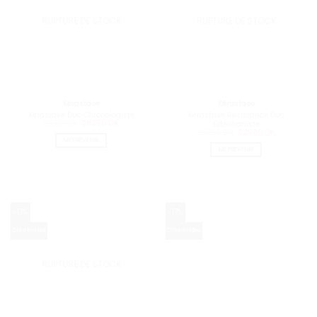
RUPTURE DE STOCK
RUPTURE DE STOCK
Kérastase
Kérastase
Kérastase Duo Chronologiste
Kérastase Résistance Duo
Le
Le
31500
DA
26250
DA
Extentioniste
prix
prix
Le
Le
27000
DA
22500
DA
initial
actuel
prix
prix
ME PRÉVENIR
était :
est :
initial
actuel
ME PRÉVENIR
31500 DA.
26250 DA.
était :
est :
27000 DA.
22500 DA.
-17%
-17%
Offre limitée
Offre limitée
RUPTURE DE STOCK