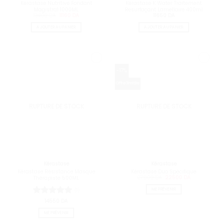
Kérastase Nutritive Fondant
Kérastase K Water Traitement
Magistral 1000ML
Resurfaçant Lamellaire 400ml
Le
Le
13400
DA
11160
DA
11650
DA
prix
prix
initial
actuel
AJOUTER AU PANIER
AJOUTER AU PANIER
était :
est :
13400 DA.
11160 DA.
-17%
Offre limitée
RUPTURE DE STOCK
RUPTURE DE STOCK
Kérastase
Kérastase
Kérastase Résistance Masque
Kérastase Duo Spécifique
Le
Le
27000
DA
22500
DA
Thérapiste 500ML
prix
prix
initial
actuel
ME PRÉVENIR
(1)
était :
est :
27000 DA.
22500 DA.
Note
14550
5
sur
DA
5
ME PRÉVENIR