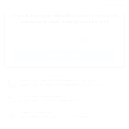
Rupture de stock
Ce produit n'est plus disponible. Pour être averti(e) de
son retour en stock, renseignez votre e-mail
CRÉER UNE ALERTE
Livraison rapide en 48 à 72 h à domicile ou en relais
Livraison dans les 48h pour les commandes passées avant 12h
Retours & échanges gratuits !
Retours pendant 14 jours.
Politique de Retour.
Paiement à la livraison !
Recevez d’abord, payez ensuite – simplicité assurée !