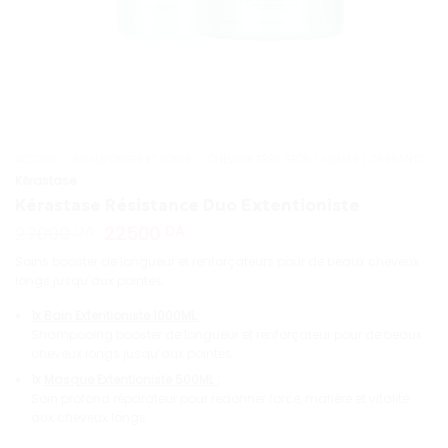
ACCUEIL
/
SHAMPOINGS ET SOINS
/
CHEVEUX TRÈS SECS / ABÎMÉS / CASSANTS
Kérastase
Kérastase Résistance Duo Extentioniste
Le
Le
27000
22500
DA
DA
prix
prix
Soins booster de longueur et renforçateurs pour de beaux cheveux
initial
actuel
longs jusqu’aux pointes.
était :
est :
27000 DA.
22500 DA.
1x Bain Extentioniste 1000ML:
Shampooing booster de longueur et renforçateur pour de beaux
cheveux longs jusqu’aux pointes.
1x
Masque Extentioniste 500ML :
Soin profond réparateur pour redonner force, matière et vitalité
aux cheveux longs.