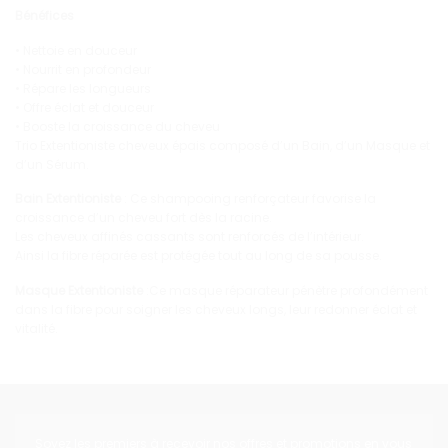
Bénéfices
• Nettoie en douceur
• Nourrit en profondeur
• Répare les longueurs
• Offre éclat et douceur
• Booste la croissance du cheveu
Trio Extentioniste cheveux épais composé d’un Bain, d’un Masque et
d’un Sérum.
Bain Extentioniste
:
Ce shampooing renforçateur favorise la
croissance d’un cheveu fort dès la racine.
Les cheveux affinés cassants sont renforcés de l’intérieur.
Ainsi la fibre réparée est protégée tout au long de sa pousse.
Masque Extentioniste
:
Ce masque réparateur pénètre profondément
dans la fibre pour soigner les cheveux longs, leur redonner éclat et
vitalité.
Soyez les premiers à recevoir nos offres et promotions en vous