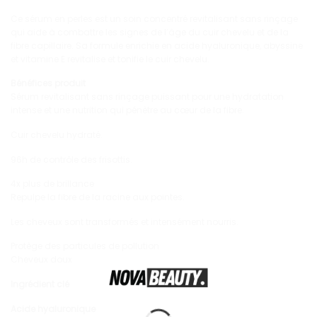
Ce sérum en perles est un soin concentré revitalisant sans rinçage
qui aide à combattre les signes de l’âge du cuir chevelu et de la
fibre capillaire. Sa formule enrichie en acide hyaluronique, abyssine
et vitamine E revitalise et tonifie le cuir chevelu.
Bénéfices produit
Sérum revitalisant sans rinçage puissant pour une hydratation
intense et une nutrition qui pénètre au cœur de la fibre.
Cuir chevelu hydraté.
96h de contrôle des frisottis.
4x plus de brillance
Repulpe la fibre de la racine aux pointes.
Les cheveux sont transformés et intensément nourris.
Protège des particules de pollution
Cheveux doux
Ingrédient clé
Acide hyaluronique