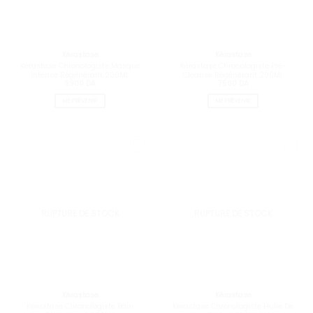
Kérastase
Kérastase
Kérastase Chronologiste Masque
Kérastase Chronologiste Pré-
Intense Régénérant 200ML
Cleanse Régénérant 200ML
9900
DA
7500
DA
ME PRÉVENIR
ME PRÉVENIR
RUPTURE DE STOCK
RUPTURE DE STOCK
Kérastase
Kérastase
Kérastase Chronologiste Bain
Kérastase Chronologiste Huile De