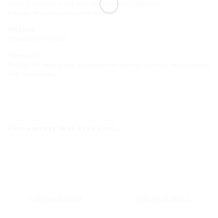
Nourri et hydrate le cuir chevelu et la fibre capillaire.
Repulpe la fibre pour plus de volume.
Abyssine
Structure le cheveux.
Vitamine E
Protège le cheveux des agressions extérieures grâce à ses propriétés
anti-oxydantes.
VOUS AIMEREZ PEUT-ÊTRE AUSSI…
RUPTURE DE STOCK
RUPTURE DE STOCK