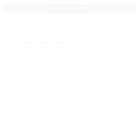
AJOUTER AU PANIER
Livraison rapide en 48 à 72 h à domicile ou en relais
Livraison dans les 48h pour les commandes passées avant 12h
Retours & échanges gratuits !
Retours pendant 14 jours.
Politique de Retour.
Paiement à la livraison !
Recevez d’abord, payez ensuite – simplicité assurée !
DESCRIPTION
CONSEILS D'UTILISATION
INGRÉDIENTS
AVIS (0)