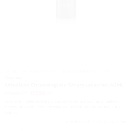
ACCUEIL
/
SHAMPOINGS ET SOINS
/
CHEVEUX NORMAUX / TOUS TYPES
Kérastase
Kérastase Chronologiste Sérum universel 40ML
Le
Le
23000
17250
DA
DA
prix
prix
Sérum-en-perles revitalisant essentiel de luxe pour une nutrition
initial
actuel
intense, une protection complète et une brillance de la racine aux
était :
est :
pointes.
23000 DA.
17250 DA.
En stock. Délai de livraison estimé : 3 jours
quantité de Kérastase Chronologiste Sérum universel 40ML