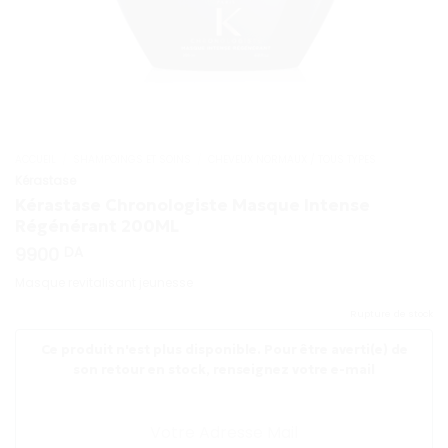
ACCUEIL
/
SHAMPOINGS ET SOINS
/
CHEVEUX NORMAUX / TOUS TYPES
Kérastase
Kérastase Chronologiste Masque Intense
Régénérant 200ML
9900
DA
Masque revitalisant jeunesse
Rupture de stock
Ce produit n'est plus disponible. Pour être averti(e) de
son retour en stock, renseignez votre e-mail