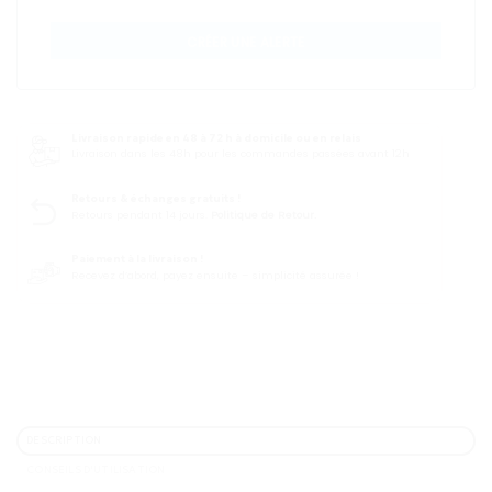
CRÉER UNE ALERTE
Livraison rapide en 48 à 72 h à domicile ou en relais
Livraison dans les 48h pour les commandes passées avant 12h
Retours & échanges gratuits !
Retours pendant 14 jours.
Politique de Retour.
Paiement à la livraison !
Recevez d’abord, payez ensuite – simplicité assurée !
DESCRIPTION
CONSEILS D'UTILISATION