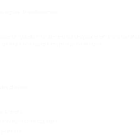
les signes de vieillissement
ssants hydrate intensément les cheveux et améliore leur élastic
leur donnant une apparence plus jeune et saine.
e des cheveux
ir chevelu
 vieillissement capillaire
e jeunesse