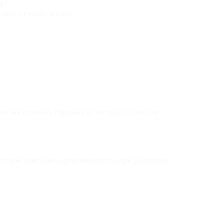
 !
ite – simplicité assurée !
pour les cheveux fatigués et ternes, ce duo de
ormulé avec des ingrédients anti-âge puissants,