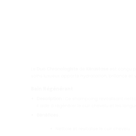
Le
Duo Chronologiste
de
Kérastase
est conçu pou
soins luxueux apporte hydratation, brillance et 
Bain Régénérant
Description
: Ce shampoing revitalisant netto
il aide à régénérer le cuir chevelu et les longu
Bénéfices
:
Nettoie et revitalise le cuir chevelu