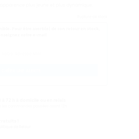
6250 DA.
 apparence plus jeune et plus dynamique.
Rupture de stock
ible. Pour être averti(e) de son retour en stock,
enseignez votre e-mail
CRÉER UNE ALERTE
 à 72 h à domicile ou en relais
our les commandes passées avant 12h
atuits !
olitique de Retour.