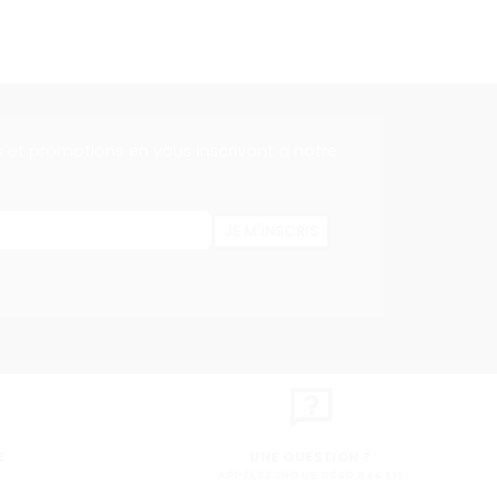
s et promotions en vous inscrivant à notre
JE M'INSCRIS
E
UNE QUESTION ?
APPELEZ -NOUS 0560 866 111