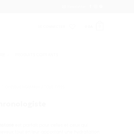
Newsletter
SE CONNECTER
0
DA
0
URE
PRODUITS COIFFANTS
/
CHEVEUX NORMAUX / TOUS TYPES
hronologiste
e
ix
astase
est parfait pour celles et ceux qui
ctuel
 cheveux tout en leur apportant une hydratation
t :