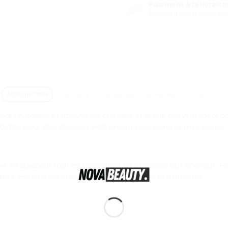
Paiement à la livraison
Recevez d’abord, payez ensu
DESCRIPTION
CONSEILS D'UTILISATION
INGRÉDIENTS
AVIS (0)
r revitaliser et rajeunir les cheveux et le cuir chevelu. Idéal 
vitalité pour des cheveux visiblement plus sains et plus jeunes.
ie en douceur tout en apportant de la vitalité aux cheveux. F
eurs, laissant les cheveux souples, brillants et rafraîchis.