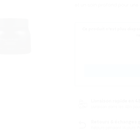
31500 DA.
2
et un soin profond pour une
Ce produit n'est plus dispon
r
Livraison rapide en 48
Livraison dans les 48h p
Retours & échanges gr
Retours pendant 14 jours.
P