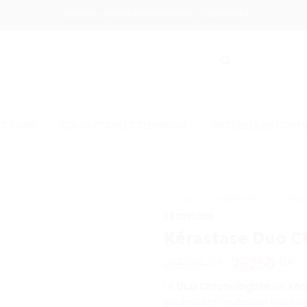
LIVRAISON OFFERTE DÈS 8000 DA DE COMMANDE !
T SOINS
COLORATION ET TECHNIQUE
MATÉRIELS DE COIFF
ACCUEIL
/
SHAMPOINGS ET SOINS
Kérastase
Kérastase Duo C
Le
L
31500
26250
DA
DA
prix
pr
Le
Duo Chronologiste
de
Kér
initial
a
souhaitent revitaliser leurs
était :
es