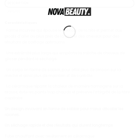
DESCRIPTION
AVIS (0)
Caractéristiques
· Forme incurvée qui épouse le contour de la tête et permet aux
picots d’aller au plus près de la racine des cheveux pour des
résultats de coiffage optimums.
· Une extrêmité plus large qui empêche la mèche de cheveux de
glisser pendant le séchage.
· Un corps en forme de sablier, pour offrir plus de tension sur la
mèche et ainsi plus de maintien et de contrôle.
· La céramique répartit la chaleur de manière homogène sur la
brosse, évite les points trop chauds et préserve l’intégrité de la fibre
capillaire.
Un design innovant en forme de sablier pour mieux décoller les
racines.
Un séchage rapide et des résultats qui durent longtemps
Tube chauffant avec revêtement en céramique.