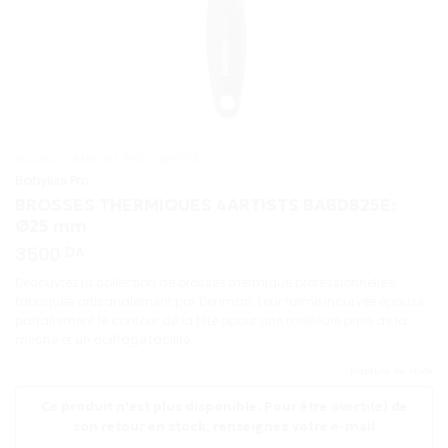
ACCUEIL
/
BABYLISS PRO
/
BROSSES
Babyliss Pro
BROSSES THERMIQUES 4ARTISTS BABDB25E:
Ø25 mm
3500
DA
Découvrez la collection de brosses thermique professionnelles,
fabriquée artisanalement par Denman. Leur forme incurvée épouse
parfaitement le contour de la tête ppour une meilleure prise de la
mèche et un coiffage facilité.
Rupture de stock
Ce produit n'est plus disponible. Pour être averti(e) de
son retour en stock, renseignez votre e-mail