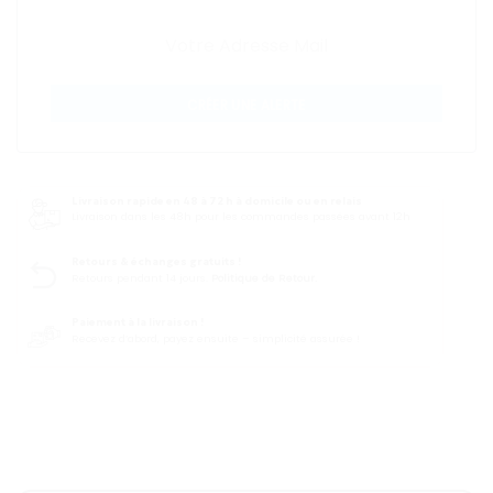
CRÉER UNE ALERTE
Livraison rapide en 48 à 72 h à domicile ou en relais
Livraison dans les 48h pour les commandes passées avant 12h
Retours & échanges gratuits !
Retours pendant 14 jours.
Politique de Retour.
Paiement à la livraison !
Recevez d’abord, payez ensuite – simplicité assurée !