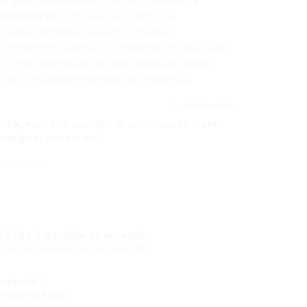
a Vario Blond Plus
en version
compacte
fessional
est conçue pour offrir une
 exceptionnelle, jusqu’à 7 niveaux
le compacte permet un mélange facile et une
pour des techniques de décoloration variées,
 de la poussière pendant le processus.
Rupture de stock
ible. Pour être averti(e) de son retour en stock,
enseignez votre e-mail
 à 72 h à domicile ou en relais
our les commandes passées avant 12h
atuits !
olitique de Retour.