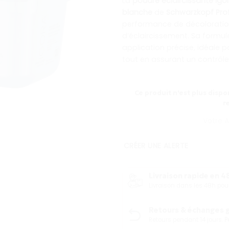
La
poudre éclaircissante Igor
blanche
de
Schwarzkopf Pro
performance de décoloration
d’éclaircissement. Sa formu
application précise, idéale 
tout en assurant un contrôle
Ce produit n'est plus dispon
r
CRÉER UNE ALERTE
Livraison rapide en 48
Livraison dans les 48h p
Retours & échanges gr
Retours pendant 14 jours.
P