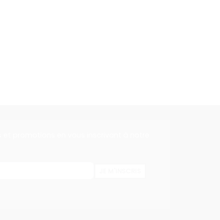
s et promotions en vous inscrivant à notre
JE M'INSCRIS