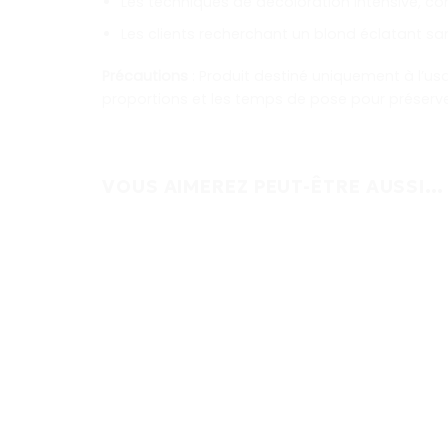
Les techniques de décoloration intensive, c
Les clients recherchant un blond éclatant san
Précautions
: Produit destiné uniquement à l’usa
proportions et les temps de pose pour préserve
VOUS AIMEREZ PEUT-ÊTRE AUSSI…