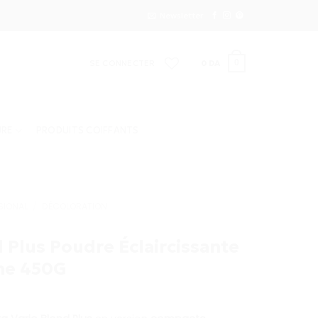
Newsletter
SE CONNECTER
0
DA
0
URE
PRODUITS COIFFANTS
SIONAL
/
DÉCOLORATION
d Plus Poudre Éclaircissante
he 450G