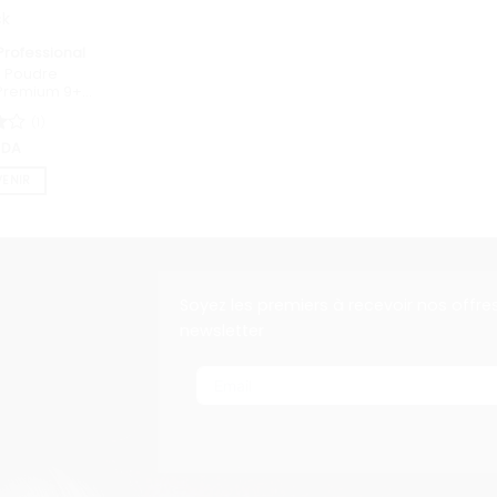
ck
rofessional
 Poudre
Premium 9+
gr
(1)
0
DA
VENIR
Soyez les premiers à recevoir nos offre
newsletter