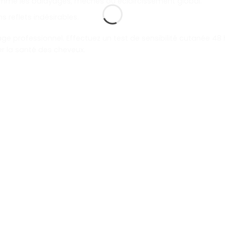
omme les balayages, mèches ou éclaircissement global.
s reflets indésirables.
ge professionnel. Effectuez un test de sensibilité cutanée 48 h
r la santé des cheveux.