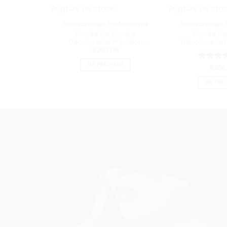
Rupture de stock
Rupture de sto
Schwarzkopf Professional
Schwarzkopf P
Blonde Me Poudre
Blonde Me
Décolorante Précision
Décolorante 
8250
DA
Lightner 7 350g
450
ME PRÉVENIR
825
Note
4
sur 5
ME PRÉ