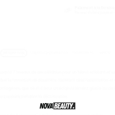
Paiement à la livraison
Recevez d’abord, payez ensu
DESCRIPTION
CONSEILS D'UTILISATION
INGRÉDIENTS
AVIS (0)
jusqu’à 7 niveaux de décoloration pour un blond éclatant et l
t la formation de poussière, facilitant ainsi l’application et 
homogènes, que ce soit pour un éclaircissement global ou des 
e capillaire pendant la décoloration.