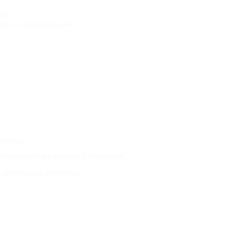
 !
ite – simplicité assurée !
umineux.
minimisant les risques d’inhalation.
techniques partielles.