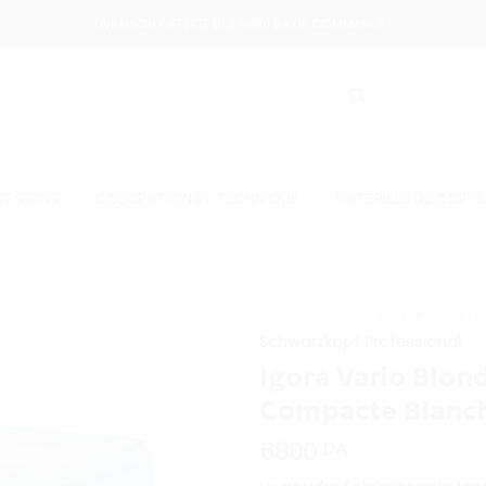
LIVRAISON OFFERTE DÈS 8000 DA DE COMMANDE !
T SOINS
COLORATION ET TECHNIQUE
MATÉRIELS DE COIFF
ACCUEIL
/
SCHWARZKOPF PROFES
Schwarzkopf Professional
Igora Vario Blon
Compacte Blanc
6800
DA