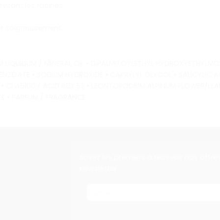
vitant les racines.
cer soigneusement.
 LIQUIDUM / MINERAL OIL • DIPALMITOYLETHYL HYDROXYETHYLMO
NZOATE • SODIUM HYDROXIDE • CAPRYLYL GLYCOL • SALICYLIC ACI
• CI 45100 / ACID RED 52 • LEONTOPODIUM ALPINUM FLOWER/LE
E • PARFUM / FRAGRANCE.
Soyez les premiers à recevoir nos offre
newsletter