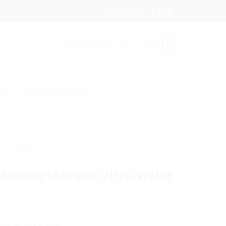
Newsletter
SE CONNECTER
0
DA
0
URE
PRODUITS COIFFANTS
/
CHEVEUX BLONDS
 Absolu Masque Ultra-Violet