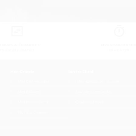
TOURS & ÉCHANGES
LIVRAISON RAPID
TOUJOURS GRATUIT
EN 48 À 72H
Mon Compte
Service Client
Mes Commandes
Informations de livraison
Mes Retours
Suivi de commande
Mes Informations
Contactez nous
Ma Liste d'envies