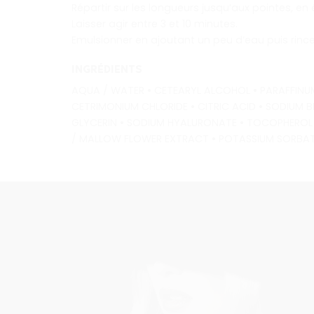
Répartir sur les longueurs jusqu’aux pointes, en é
Laisser agir entre 3 et 10 minutes.
Emulsionner en ajoutant un peu d’eau puis rin
INGRÉDIENTS
AQUA / WATER • CETEARYL ALCOHOL • PARAFFINUM
CETRIMONIUM CHLORIDE • CITRIC ACID • SODIUM BE
GLYCERIN • SODIUM HYALURONATE • TOCOPHEROL 
/ MALLOW FLOWER EXTRACT • POTASSIUM SORBAT