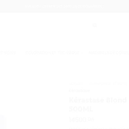
LIVRAISON OFFERTE DÈS 8000 DA DE COMMANDE !
T SOINS
COLORATION ET TECHNIQUE
MATÉRIELS DE COIFF
ACCUEIL
/
SHAMPOINGS ET SOINS
Kérastase
Kérastase Blond
500ML
14500
DA