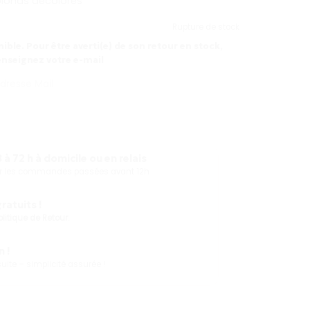
londs décolorés
Rupture de stock
ible. Pour être averti(e) de son retour en stock,
enseignez votre e-mail
 à 72 h à domicile ou en relais
our les commandes passées avant 12h
atuits !
olitique de Retour.
 !
ite – simplicité assurée !