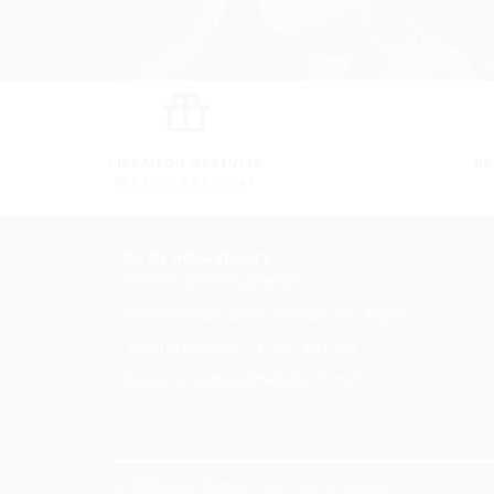
LIVRAISON GRATUITE
RE
DÈS 8000 DA D'ACHAT
S.A.R.L NOVA BEAUTY
05 Rue Cousins Boufenara,
ex Rue Verdun, 25001, Constantine - Algérie
+213 (0) 560 866 111 | 0560 981 448
Serviceclient@novabeauty-dz.com
© 2026 Nova Beauty. Tous droits réservés.