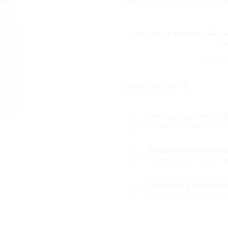
Masque pigmenté cheveux b
Ce produit n'est plus dispon
r
CRÉER UNE ALERTE
Livraison rapide en 48
Livraison dans les 48h p
Retours & échanges gr
Retours pendant 14 jours.
P
Paiement à la livraison
Recevez d’abord, payez ensu