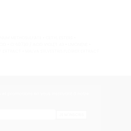
NIUM METHOSULFATE • CETYL ESTERS •
D • CI 60730 / ACID VIOLET 43 • LIMONENE •
AF EXTRACT • MALVA SYLVESTRIS FLOWER EXTRACT
s et promotions en vous inscrivant à notre
JE M'INSCRIS