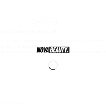
DESCRIPTION
AVIS (0)
ralise durablement les faux-reflets.
 à la recherche de neutralisation des reflets jaunes, cette for
s faux-reflets jaunes, tout en la nourrissant.
 fleur d’Edelweiss lisse la fibre et la protège de l’oxydation e
vés et essorés.