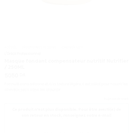
ACCUEIL
/
SHAMPOINGS ET SOINS
/
CHEVEUX SECS
L'Oréal Professionnel
Masque fondant compensateur nutritif Nutrifier
/ 250ML
5050
DA
Formulé sans silicone et à la texture légère, il est idéal pour nourrir les
cheveux secs sans les alourdir.
Rupture de stock
Ce produit n'est plus disponible. Pour être averti(e) de
son retour en stock, renseignez votre e-mail