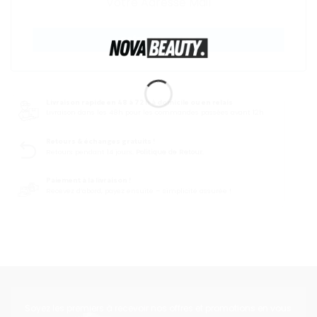
CRÉER UNE ALERTE
Livraison rapide en 48 à 72 h à domicile ou en relais
Livraison dans les 48h pour les commandes passées avant 12h
Retours & échanges gratuits !
Retours pendant 14 jours.
Politique de Retour.
Paiement à la livraison !
Recevez d’abord, payez ensuite – simplicité assurée !
Soyez les premiers à recevoir nos offres et promotions en vous