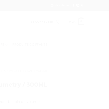
Newsletter
SE CONNECTER
0
DA
0
URE
PRODUITS COIFFANTS
/
CHEVEUX FINS / SANS VOLUME
umetry / 300ML
ayant besoin de volume