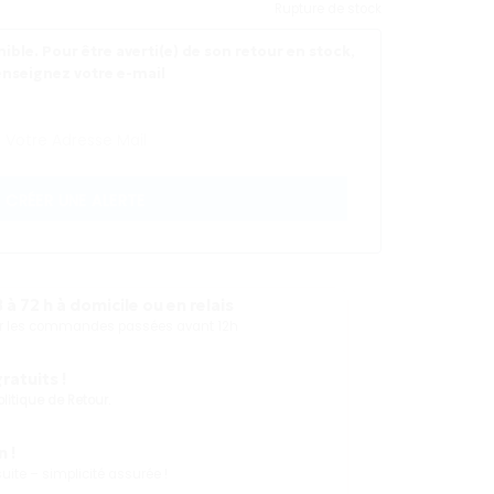
Rupture de stock
ible. Pour être averti(e) de son retour en stock,
enseignez votre e-mail
CRÉER UNE ALERTE
 à 72 h à domicile ou en relais
our les commandes passées avant 12h
atuits !
olitique de Retour.
 !
ite – simplicité assurée !