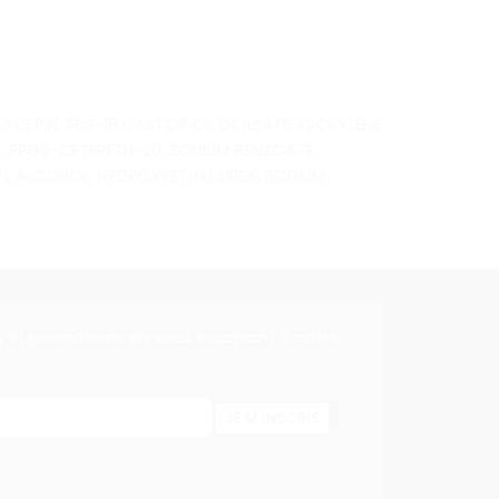
YCERIN, PEG-18 CASTOR OIL DIOLEATE, PROPYLENE
D, PPG5-CETERETH-20, SODIUM BENZOATE,
NZYL ALCOHOL, HYDROXYETHYL UREA, SODIUM
s et promotions en vous inscrivant à notre
JE M'INSCRIS