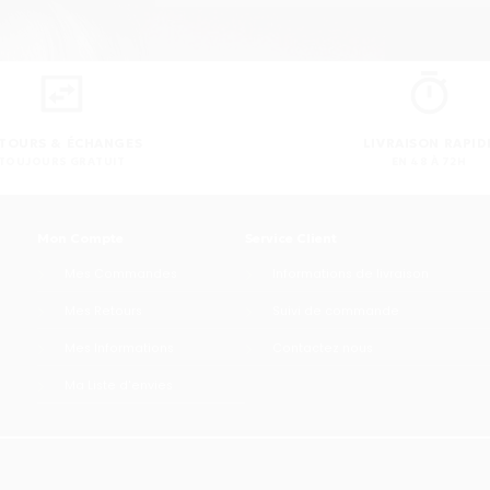
TOURS & ÉCHANGES
LIVRAISON RAPID
TOUJOURS GRATUIT
EN 48 À 72H
Mon Compte
Service Client
Mes Commandes
Informations de livraison
Mes Retours
Suivi de commande
Mes Informations
Contactez nous
Ma Liste d'envies