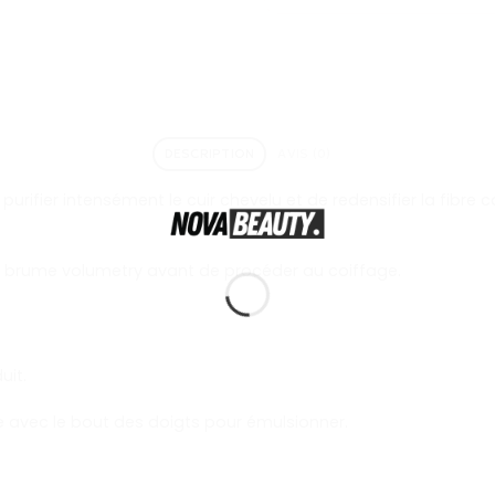
DESCRIPTION
AVIS (0)
ifier intensément le cuir chevelu et de redensifier la fibre c
 la brume volumetry avant de procéder au coiffage.
uit.
e avec le bout des doigts pour émulsionner.