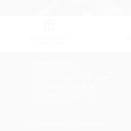
LIVRAISON GRATUITE
RE
DÈS 8000 DA D'ACHAT
S.A.R.L NOVA BEAUTY
05 Rue Cousins Boufenara,
ex Rue Verdun, 25001, Constantine - Algérie
+213 (0) 560 866 111 | 0560 981 448
Serviceclient@novabeauty-dz.com
© 2026 Nova Beauty. Tous droits réservés.