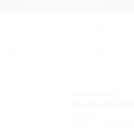
LIVRAISON OFFERTE DÈS 8000 DA DE COMMANDE !
T SOINS
COLORATION ET TECHNIQUE
MATÉRIELS DE COIFF
ACCUEIL
/
SHAMPOINGS ET SOINS
L'Oréal Professionnel
Shampooing Vol
2600
DA
Idéal pour les cheveux fins 