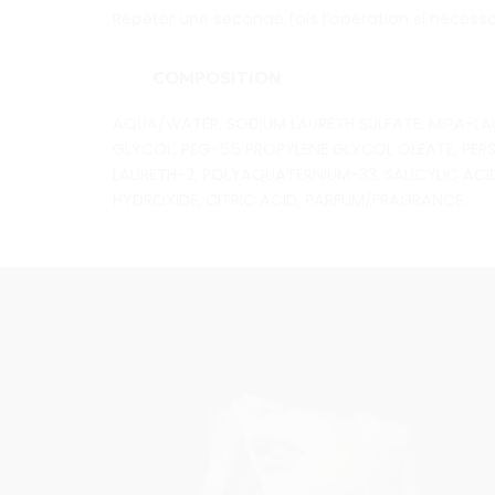
Répéter une seconde fois l’opération si nécessa
COMPOSITION
AQUA/WATER, SODIUM LAURETH SULFATE, MIPA-LAU
GLYCOL, PEG-55 PROPYLENE GLYCOL OLEATE, PER
LAURETH-2, POLYAQUATERNIUM-33, SALICYLIC ACID
HYDROXIDE, CITRIC ACID, PARFUM/FRAGRANCE. .