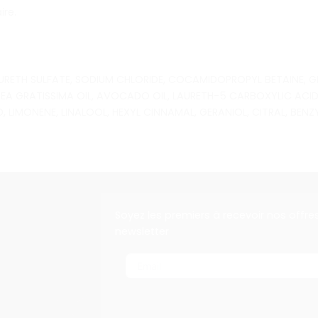
ire.
RETH SULFATE, SODIUM CHLORIDE, COCAMIDOPROPYL BETAINE, GL
SEA GRATISSIMA OIL, AVOCADO OIL, LAURETH-5 CARBOXYLIC ACI
, LIMONENE, LINALOOL, HEXYL CINNAMAL, GERANIOL, CITRAL, BE
Soyez les premiers à recevoir nos offre
newsletter