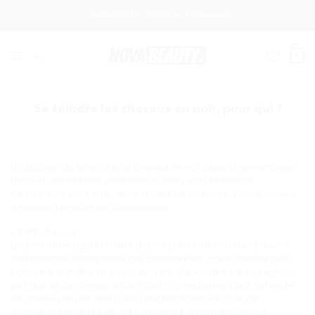
Passer
LIVRAISON OFFERTE DÈS 8000 DA DE COMMANDE !
au
contenu
0
Se teindre les cheveux en noir, pour qui ?
La décision de se teindre les cheveux en noir dépend de nombreux
facteurs, notamment votre teint de peau, vos préférences
personnelles, votre style de vie et votre personnalité. Voici quelques
éléments à prendre en considération :
1. Teint de peau :
Les personnes ayant un teint de peau plus foncé ou olive peuvent
généralement mieux porter des cheveux noirs, car la couleur peut
compléter et mettre en valeur leur teint. Cependant, cela ne signifie
pas que les personnes au teint plus clair ne peuvent pas se teindre
les cheveux en noir, mais cela peut nécessiter un choix de
maquillage et de tenues qui complètent la nouvelle couleur.