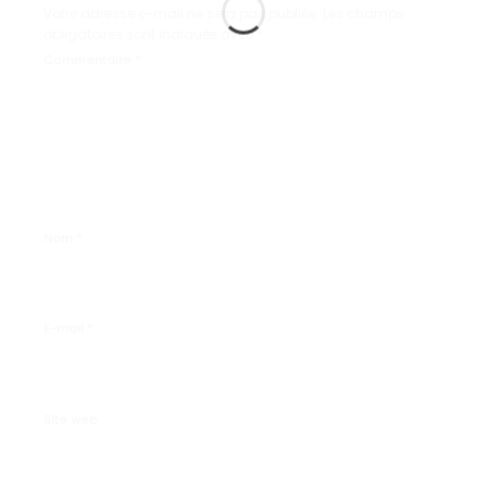
Votre adresse e-mail ne sera pas publiée.
Les champs
obligatoires sont indiqués avec
*
Commentaire
*
Nom
*
E-mail
*
Site web