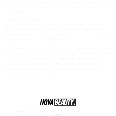
Il est important de noter que pour certaines personnes, la couleur
noire peut accentuer les signes de vieillissement, notamment les
rides et les ridules.
7. Changement radical :
Passer d’une couleur de cheveux claire à une couleur noire peut être
un changement radical. Assurez-vous d’être prêt(e) pour cette
transformation et consultez peut-être un coiffeur pour obtenir des
conseils et des recommandations.
En fin de compte, la décision de se teindre les cheveux en noir est
personnelle et doit correspondre à vos préférences et à votre style de
vie. Si vous envisagez de changer radicalement la couleur de vos
cheveux, il peut être utile de consulter un professionnel de la coiffure
qui peut vous guider et vous conseiller sur la meilleure approche
pour obtenir le résultat souhaité.
Laisser un commentaire