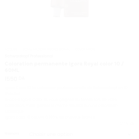
ACCUEIL
/
SCHWARZKOPF PROFESSIONAL
/
COLORATION
Schwarzkopf Professional
Coloration permanente Igora Royal color 10 /
60ML
1550
DA
Igora Color 10, la coloration professionnelle de Schwarzkopf en 10
minutes.
Grâce à Igora Color 10, vous gagnez du temps lors de votre
coloration, mais gardez le même résultat qu’une coloration
classique.
Igora color 10 couvre à 100% les cheveux Blancs.
EFFACER
Nuances