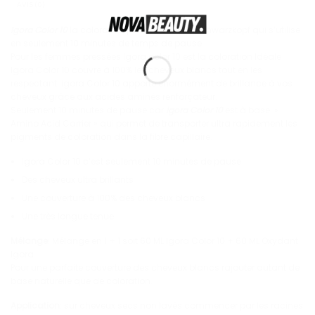
AVIS (0)
Igora Color 10
la coloration permanente de Schwarzkopf qui s’utilise
en seulement 10 minutes de temps de pause
Pour les femmes pressées Igora color 10 est la coloration Idéale
Igora Color 10 couvre à 100% les cheveux blancs tout en les
respectant. igora Color 10 apporte énormément de brillance à vos
cheveux grâce aux acides aminés renforçateur.
Seulement 10 minutes de pause car
igora Color 10
est à base »
Amino Acid Carrier » qui permet de transporter ultra rapidement les
pigments de coloration dans la fibre capillaire.
Igora Color 10 c’est seulement 10 minutes de pause
Des cheveux ultra brillants
Une couverture à 100% des cheveux blancs
Une très longue tenue
Mélange
: Mélange en 1 + 1 soit 60 ML Igora Color 10 + 60 ML Oxydant
Igora
Pour une parfaite couverture des cheveux blancs rajouter autant de
base naturelle que de coloration.
Application
: sur cheveux secs non lavés commencer par les racines