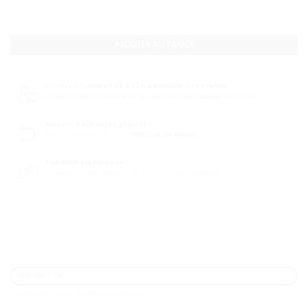
quantité de Coloration permanente Igora Royal color 10 / 60ML
AJOUTER AU PANIER
Livraison rapide en 48 à 72 h à domicile ou en relais
Livraison dans les 48h pour les commandes passées avant 12h
Retours & échanges gratuits !
Retours pendant 14 jours.
Politique de Retour.
Paiement à la livraison !
Recevez d’abord, payez ensuite – simplicité assurée !
DESCRIPTION
INFORMATIONS COMPLÉMENTAIRES