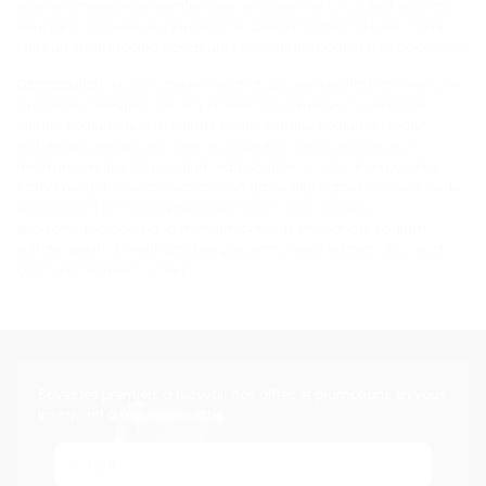
puis les longueurs et pointes. bien émulsionner la couleur, puis au
bout de 10 minutes de pause rincer abondamment à l’eau claire.
Faire un shampooing Bonacure sans sulfate pour fixer la coloration.
Composition
:
aqua cetearyl alcohol glyceryl stearate ammonium
hydroxide ceteareth-20 octyldodecanol toluene-2,5-diamine
sulfate sodium laureth sulfate ethanolamine sodium cetearyl
sulfate glycine glycerin oleic acid parfum resorcinol silica 2-
methylresorcinol tetrasodium edta 2-amino-3-hydroxypyridine
carbomer potassium stearate sodium sulfite potassium hydroxide
sodium pca m-aminophenol ascorbic acid arginine
linoleamidopropyl pg-dimonium chloride phosphate sodium
sulfate geraniol moringa pterygosperma seed extract citric acid
glycol distearate ci 77891
Soyez les premiers à recevoir nos offres et promotions en vous
inscrivant à notre newsletter