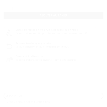
quantité de Coloration permanente Igora Royal Highlift / 60ML
AJOUTER AU PANIER
Livraison rapide en 48 à 72 h à domicile ou en relais
Livraison dans les 48h pour les commandes passées avant 12h
Retours & échanges gratuits !
Retours pendant 14 jours.
Politique de Retour.
Paiement à la livraison !
Recevez d’abord, payez ensuite – simplicité assurée !
DESCRIPTION
INFORMATIONS COMPLÉMENTAIRES