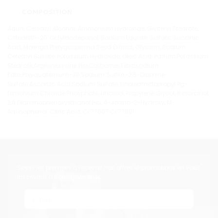
COMPOSITION
Aqua, Cetearyl Alcohol, Ammonium Hydroxide, Glyceryl Stearate,
Ceteareth-20, Octyldodecanol, Sodium Laureth Sulfate, Succinic
Acid, Moringa Pterygosperma Seed Extract, Glycerin, Sodium
Cetearyl Sulfate, Potassium Hydroxide, Oleic Acid, Parfum,Potassium
Stearate,Arginine,Lysine Hcl,Carbomer,Tetrasodium
Edta,Polyquaternium-39,Sodium Sulfite,-2,5-Diamine
Sulfate,Ascorbic Acid,Sodium Sulfate, Linoleamidopropyl Pg-
Dimonium Chloride Phosphate, Linalool, Propylene Glycol, Resorcinol,
2,4 Diaminophenoxyethanol Hcl, 4-Amino-2-Hydroxy, M-
Aminophenol, Citric Acid, Ci 77007 Ci 77891
Soyez les premiers à recevoir nos offres et promotions en vous
inscrivant à notre newsletter