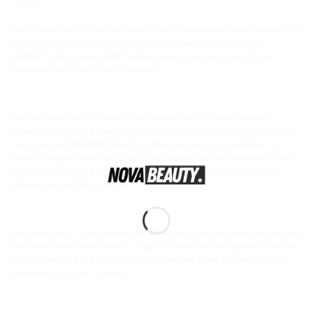
AVIS (0)
Une coloration aux teintes blonds froids réalisée en toute simplicité ?
C’est possible avec la coloration permanente IGORA ROYAL
HIGHLIFTS de Schwarzkopf Professionnel, une gamme incluant
plusieurs nuances éclaircissantes.
Afin de respecter le cheveu et de minimiser sa casse durant le
service technique, Schwarzkopf a souhaité intégrer à sa formule la
Technologie FIBREBOND Renforçatrice de Liaisons capillaires. Ce
procédé agira comme un véritable bouclier sur le cheveu afin que
ce dernier conserve son élasticité et sa vigueur, même après le
processus d’éclaircissement.
Les nuances 10- apporteront de 3 à 4 tons d’éclaircissement sur des
hauteurs de ton naturelles 7 ou plus claires, tandis que les nuances
12- assureront 4 à 5 tons d’éclaircissement s des hauteurs de ton
naturelles 6 ou plus claires.