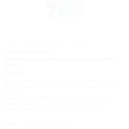
ACCUEIL
/
SCHWARZKOPF PROFESSIONAL
/
COLORATION
Schwarzkopf Professional
Coloration permanente Igora Royal Highlift /
60ML
2450
DA
Les premières nuances éclaircissantes avec la technologie
FibreBond renforçatrice de liaisons capillaires intégrée dans la
formule.
Votre cheveu est protégé, fini les mauvaises surprises avec la
couleur souhaitée !
Existe en 13 nuances pour des blonds froids incroyables !
EFFACER
Nuances