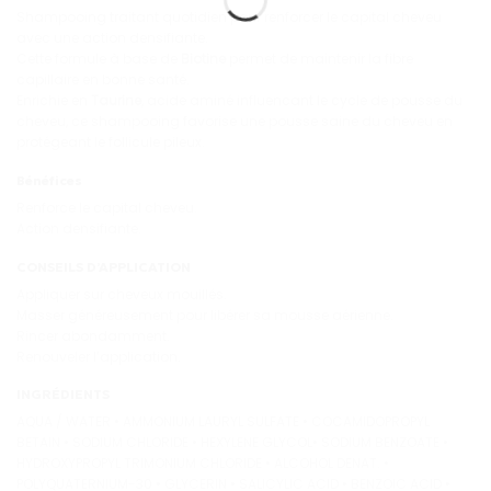
Shampooing traitant quotidien pour renforcer le capital cheveu
avec une action densifiante.
Cette formule à base de
Biotine
permet de maintenir la fibre
capillaire en bonne santé.
Enrichie en
Taurine
, acide aminé influencant le cycle de pousse du
cheveu, ce shampooing favorise une pousse saine du cheveu en
protégeant le follicule pileux.
Bénéfices
Renforce le capital cheveu.
Action densifiante.
CONSEILS D’APPLICATION
Appliquer sur cheveux mouillés.
Masser généreusement pour libérer sa mousse aérienne.
Rincer abondamment.
Renouveler l’application.
INGRÉDIENTS
AQUA / WATER • AMMONIUM LAURYL SULFATE • COCAMIDOPROPYL
BETAIN • SODIUM CHLORIDE • HEXYLENE GLYCOL• SODIUM BENZOATE •
HYDROXYPROPYL TRIMONIUM CHLORIDE • ALCOHOL DENAT. •
POLYQUATERNIUM-30 • GLYCERIN • SALICYLIC ACID • BENZOIC ACID •