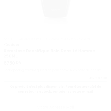
ACCUEIL
/
SHAMPOINGS ET SOINS
/
CHEVEUX AFFINÉS/ANTI-CHUTE
Kérastase
Kérastase Densifique Bain Densité Homme
250ML
6750
DA
Shampooing traitant quotidien pour cheveux en perte de densité.
Rupture de stock
Ce produit n'est plus disponible. Pour être averti(e) de
son retour en stock, renseignez votre e-mail