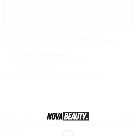
CRÉER UNE ALERTE
Livraison rapide en 48 à 72 h à domicile ou en relais
Livraison dans les 48h pour les commandes passées avant 12h
Retours & échanges gratuits !
Retours pendant 14 jours.
Politique de Retour.
Paiement à la livraison !
Recevez d’abord, payez ensuite – simplicité assurée !
DESCRIPTION
AVIS (0)