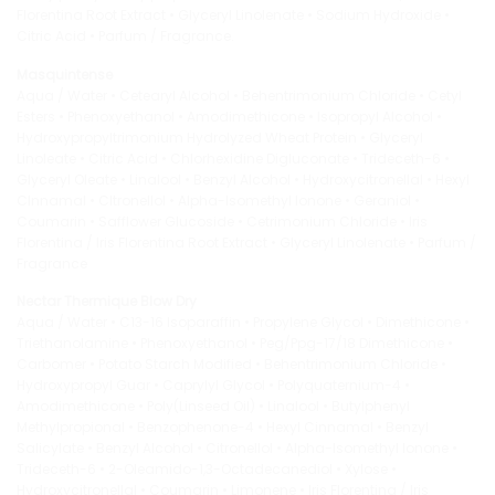
Florentina Root Extract • Glyceryl Linolenate • Sodium Hydroxide •
Citric Acid • Parfum / Fragrance.
Masquintense
Aqua / Water • Cetearyl Alcohol • Behentrimonium Chloride • Cetyl
Esters • Phenoxyethanol • Amodimethicone • Isopropyl Alcohol •
Hydroxypropyltrimonium Hydrolyzed Wheat Protein • Glyceryl
Linoleate • Citric Acid • Chlorhexidine Digluconate • Trideceth-6 •
Glyceryl Oleate • Linalool • Benzyl Alcohol • Hydroxycitronellal • Hexyl
Clnnamal • Cltronellol • Alpha-Isomethyl Ionone • Geraniol •
Coumarin • Safflower Glucoside • Cetrimonium Chloride • Iris
Florentina / Iris Florentina Root Extract • Glyceryl Linolenate • Parfum /
Fragrance
Nectar Thermique Blow Dry
Aqua / Water • C13-16 Isoparaffin • Propylene Glycol • Dimethicone •
Triethanolamine • Phenoxyethanol • Peg/Ppg-17/18 Dimethicone •
Carbomer • Potato Starch Modified • Behentrimonium Chloride •
Hydroxypropyl Guar • Caprylyl Glycol • Polyquaternium-4 •
Amodimethicone • Poly(Linseed Oil) • Linalool • Butylphenyl
Methylpropional • Benzophenone-4 • Hexyl Cinnamal • Benzyl
Salicylate • Benzyl Alcohol • Citronellol • Alpha-Isomethyl Ionone •
Trideceth-6 • 2-Oleamido-1,3-Octadecanediol • Xylose •
Hydroxycitronellal • Coumarin • Limonene • Iris Florentina / Iris