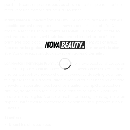
pointes. Nourris en profondeur, vos cheveux sont resplendissants et
retrouvent une extrême douceur au toucher.
Masquintense Cheveux Épais 200ml
: Ce soin hautement nutritif est
spécifiquement conçu pour les cheveux secs et sensibilisés. Ce
masque est riche en nutriments essentiels. Ils sont ainsi traités en
profondeur, et retrouvent toute leur force et leur brillance dès les
premières applications. Le soin nourrit intensément vos cheveux
épais sans les graisser et vous offre un véritable moment de bien-
être. Vos cheveux sont doux, soyeux et faciles à démêler.
Lait Nectar Thermique 150ml
: Ce soin thermo-protecteur d’exception
est conçu pour nourrir intensément vos cheveux et les protéger de la
chaleur du sèche-cheveux et des accessoires de styling capillaire
tels que le lisseur. Sa formulation répond à tous les besoins de votre
chevelure : réparation des fourches, nutrition complète, protection
anti-oxydante, et douceur. Il aide à fortifier vos cheveux pour les
rendre moins fragiles. Moins de frisottis, un lissage plus régulier et un
aspect lustré : c’est la promesse de ce soin thermo-protecteur pour
cheveux.
Bénéfices
Nourrit les cheveux secs