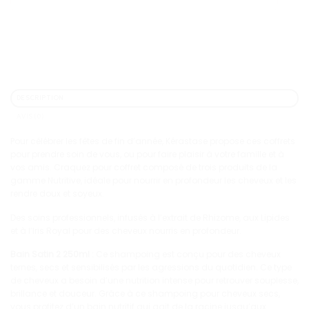
DESCRIPTION
AVIS (0)
Pour célébrer les fêtes de fin d’année, Kérastase propose ces coffrets
pour prendre soin de vous, ou pour faire plaisir à votre famille et à
vos amis. Craquez pour coffret composé de trois produits de la
gamme Nutritive, idéale pour nourrir en profondeur les cheveux et les
rendre doux et soyeux.
Des soins professionnels, infusés à l’extrait de Rhizome, aux Lipides
et à l’Iris Royal pour des cheveux nourris en profondeur.
Bain Satin 2 250ml :
Ce shampoing est conçu pour des cheveux
ternes, secs et sensibilisés par les agressions du quotidien. Ce type
de cheveux a besoin d’une nutrition intense pour retrouver souplesse,
brillance et douceur. Grâce à ce shampoing pour cheveux secs,
vous profitez d’un bain nutritif qui agit de la racine jusqu’aux