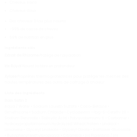
Cheveux sains
Cheveux doux
Des cheveux 3 fois plus nourris
-99% de casse de cheveu
69% de nutrition en plus
Ingrédients clés
Extrait de Rhizome
Protège de l’oxydation
Iris Royal
Nourrit la fibre en profondeur
Xylose
Propriétés thermo protectrices pour protéger les mèches des
hautes températures des outils de coiffage à chaleur
Liste des ingrédients
Bain Satin 2
Aqua / Water • Sodium Laureth Sulfate • Coco-Betaine •
Dimethicone • Sodium Chloride • Cyclodextrin • Ppg-5-Ceteth-20 •
Sodium Benzoate • Salicylic Acid • Polyquaternium-6 • Carbomer •
Hydroxypropyltrimonium Hydrolyzed Wheat Protein • Linalool •
Limonene • Glyceryl Linoleate • Glyceryl Oleate • Safflower Glucoside
• Butylphenyl Methylpropional • Citronellol • Iris Florentina / Iris