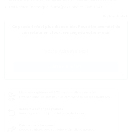
Lait Nectar Thermique 150ml (prix unitaire : 8050 DA).
Rupture de stock
Ce produit n'est plus disponible. Pour être averti(e) de
son retour en stock, renseignez votre e-mail
CRÉER UNE ALERTE
Livraison rapide en 48 à 72 h à domicile ou en relais
Livraison dans les 48h pour les commandes passées avant 12h
Retours & échanges gratuits !
Retours pendant 14 jours.
Politique de Retour.
Paiement à la livraison !
Recevez d’abord, payez ensuite – simplicité assurée !