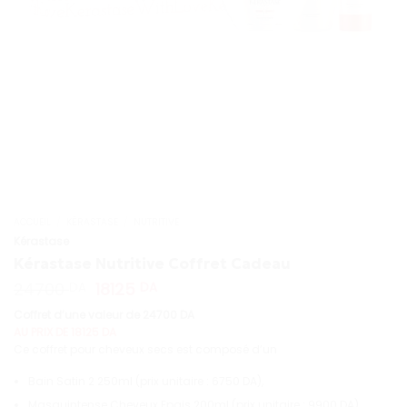
ACCUEIL
/
KÉRASTASE
/
NUTRITIVE
Kérastase
Kérastase Nutritive Coffret Cadeau
Le
Le
24700
18125
DA
DA
prix
prix
Coffret d’une valeur de 24700 DA
initial
actuel
AU PRIX DE 18125 DA
était :
est :
Ce coffret pour cheveux secs est composé d’un
24700 DA.
18125 DA.
Bain Satin 2 250ml (prix unitaire : 6750 DA),
Masquintense Cheveux Epais 200ml (prix unitaire : 9900 DA)