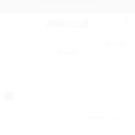
Passer
LIVRAISON OFFERTE DÈS 8000 DA DE COMMANDE !
au
contenu
0
ACCUEIL
/
L'ORÉAL PROFESSIONNEL
/
SÉRIE EXPERT
/
BLONDIFIER
FILTRER
-17%
RUPTURE DE STOCK