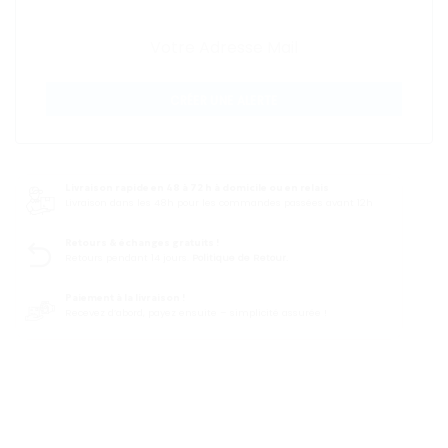
CRÉER UNE ALERTE
Livraison rapide en 48 à 72 h à domicile ou en relais
Livraison dans les 48h pour les commandes passées avant 12h
Retours & échanges gratuits !
Retours pendant 14 jours.
Politique de Retour.
Paiement à la livraison !
Recevez d’abord, payez ensuite – simplicité assurée !