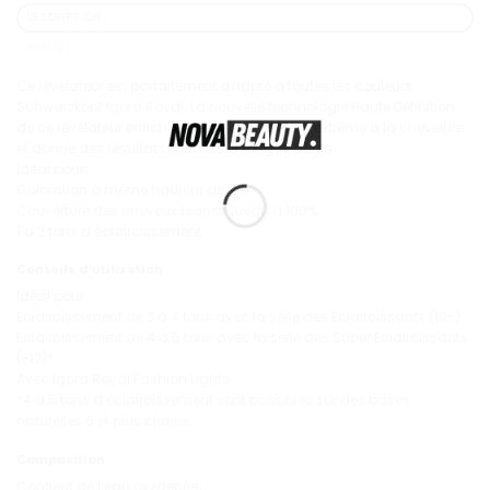
DESCRIPTION
AVIS (2)
Ce révélateur est parfaitement adapté à toutes les couleurs
Schwarzkopf Igora Royal. La nouvelle technologie Haute Définition
de ce révélateur enrichi en huile offre un soin extrême à la chevelure
et donne des résultats intenses et longue durée.
Idéal pour:
Coloration à même hauteur de ton
Couverture des cheveux blancs jusqu’à 100%
1 à 2 tons d’éclaircissement
Conseils d’utilisation
Idéal pour:
Eclaircissement de 3 à 4 tons avec la série des Eclaircissants (10-)
Eclaircissement de 4 à 5 tons avec la série des Super Eclaircissants
(-12)*
Avec Igora Royal Fashion Lights
*4 à 5 tons d’éclaircissement sont possibles sur des bases
naturelles 6 et plus claires.
Composition
Contient de l’eau oxygénée.