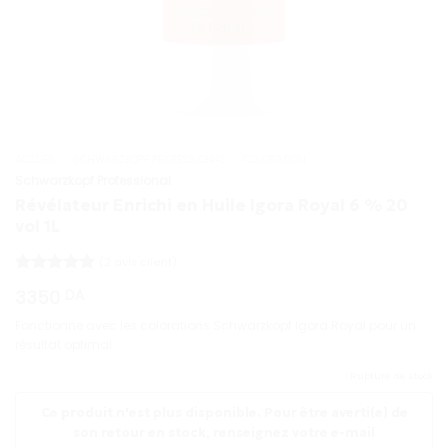
ACCUEIL
/
SCHWARZKOPF PROFESSIONAL
/
COLORATION
Schwarzkopf Professional
Révélateur Enrichi en Huile Igora Royal 6 % 20
vol 1L
(
2
avis client)
Noté
2
5
sur
3350
DA
5 basé sur
notations
Fonctionne avec les colorations Schwarzkopf Igora Royal pour un
client
résultat optimal.
Rupture de stock
Ce produit n'est plus disponible. Pour être averti(e) de
son retour en stock, renseignez votre e-mail