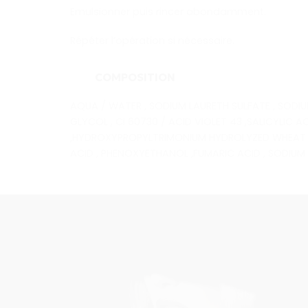
Emulsionner puis rincer abondamment.
Répéter l’opération si nécessaire.
COMPOSITION
AQUA / WATER , SODIUM LAURETH SULFATE , SODIU
GLYCOL , CI 60730 / ACID VIOLET 43 ,SALICYLIC
,HYDROXYPROPYLTRIMONIUM HYDROLYZED WHEAT PROT
ACID , PHENOXYETHANOL ,FUMARIC ACID , SODIUM H