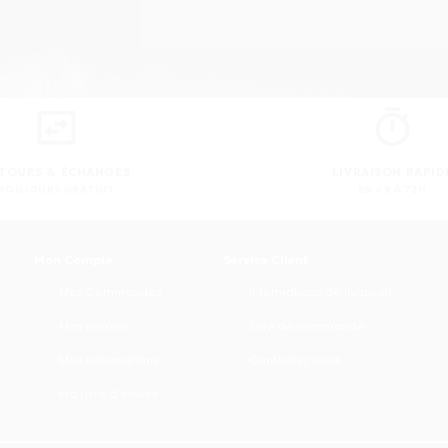
TOURS & ÉCHANGES
LIVRAISON RAPID
TOUJOURS GRATUIT
EN 48 À 72H
Mon Compte
Service Client
Mes Commandes
Informations de livraison
Mes Retours
Suivi de commande
Mes Informations
Contactez nous
Ma Liste d'envies