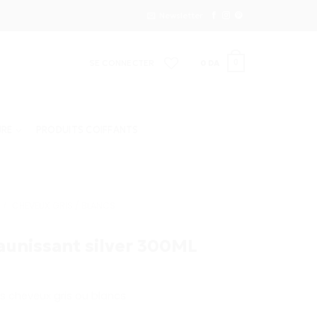
Newsletter
SE CONNECTER
0
DA
0
URE
PRODUITS COIFFANTS
/
CHEVEUX GRIS / BLANCS
unissant silver 300ML
 cheveux gris ou blancs