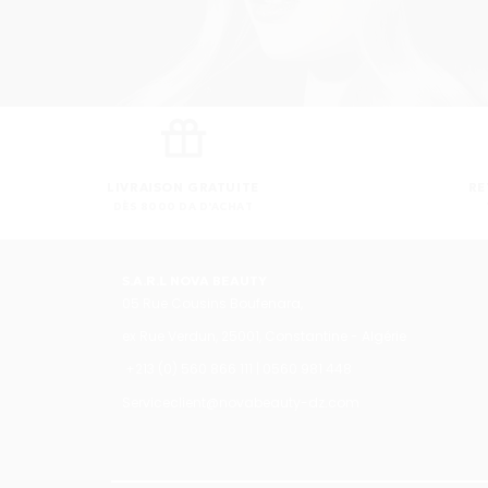
LIVRAISON GRATUITE
RE
DÈS 8000 DA D'ACHAT
S.A.R.L NOVA BEAUTY
05 Rue Cousins Boufenara,
ex Rue Verdun, 25001, Constantine - Algérie
+213 (0) 560 866 111 | 0560 981 448
Serviceclient@novabeauty-dz.com