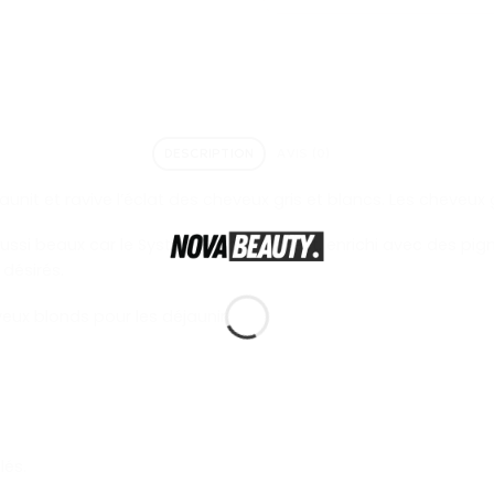
DESCRIPTION
AVIS (0)
unit et ravive l’éclat des cheveux gris et blancs. Les cheveux 
ussi beaux car le Système Gloss Protect, enrichi avec des pi
 désirés.
veux blonds pour les déjaunir.
lés.