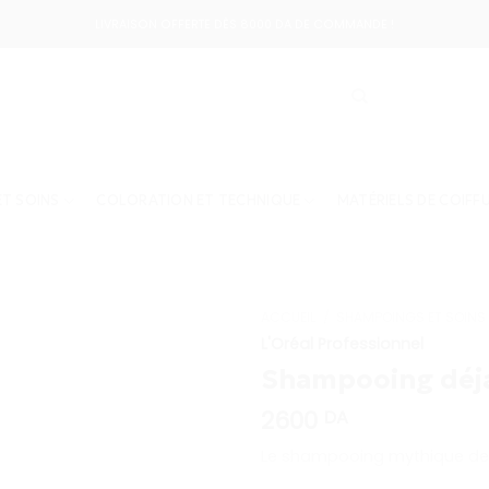
LIVRAISON OFFERTE DÈS 8000 DA DE COMMANDE !
T SOINS
COLORATION ET TECHNIQUE
MATÉRIELS DE COIFF
ACCUEIL
/
SHAMPOINGS ET SOINS
L'Oréal Professionnel
Shampooing déja
2600
DA
Le shampooing mythique des