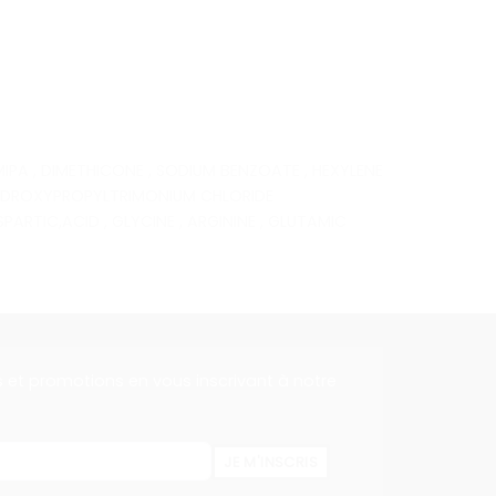
IPA , DIMETHICONE , SODIUM BENZOATE , HEXYLENE
R HYDROXYPROPYLTRIMONIUM CHLORIDE
RTIC,ACID , GLYCINE , ARGININE , GLUTAMIC
s et promotions en vous inscrivant à notre
JE M'INSCRIS