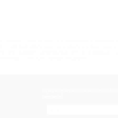
M CHLORIDE , COCO-BETAINE , GLYCOL,DISTEARATE , COCAMIDE M
 ACID , CARBOMER , BENZYL SALICYLATE , BENZYL ALCOHOL , GUA
EIN , LIMONENE , MAGNESIUM ACETATE , HEXYL CINNAMAL , ASPA
YDROXIDE , CITRIC ACID , PARFUM /,FRAGRANCE. .
Soyez les premiers à recevoir nos offre
newsletter