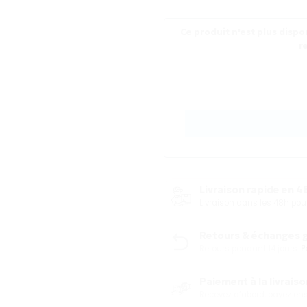
Ce produit n'est plus dispon
r
Livraison rapide en 48
Livraison dans les 48h p
Retours & échanges gr
Retours pendant 14 jours.
P
Paiement à la livraison
Recevez d’abord, payez ensu