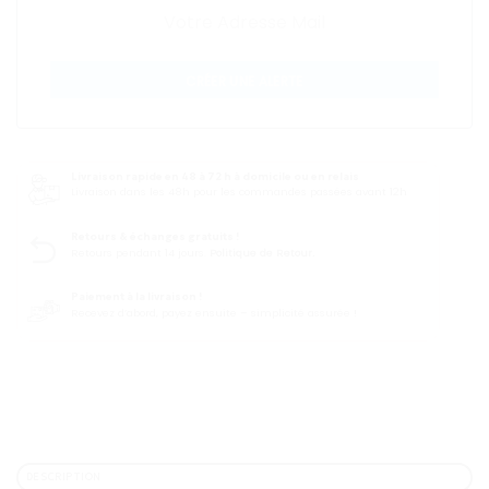
CRÉER UNE ALERTE
Livraison rapide en 48 à 72 h à domicile ou en relais
Livraison dans les 48h pour les commandes passées avant 12h
Retours & échanges gratuits !
Retours pendant 14 jours.
Politique de Retour.
Paiement à la livraison !
Recevez d’abord, payez ensuite – simplicité assurée !
DESCRIPTION