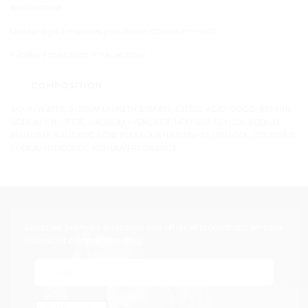
émulsionner.
Laisser agir 3 minutes puis rincer abondamment.
Répéter l’opération si nécessaire.
COMPOSITION
AQUA/WATER, SODIUM LAURETH SULFATE, CITRIC ACID, COCO-BETAINE,
SODIUM CHLORIDE, AMONIUM HYDROXIDE, HEXYLENE GLYCOL, SODIUM
BENZOATE, SALICYLIC ACID, POLYAQUATERNIUM-10, LINALOOL, COUMARIN,
SODIUM HYDROXIDE, PARFUM/FRAGRANCE.
Soyez les premiers à recevoir nos offres et promotions en vous
inscrivant à notre newsletter