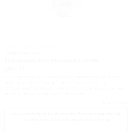
ACCUEIL
/
SHAMPOINGS ET SOINS
/
CHEVEUX GRAS
L'Oréal Professionnel
Shampooing Pure Ressource / 300ML
2600
DA
Le Shampooing detox Pure Resource va débarrasser vos cheveux
de l’accumulation de produits de coiffage, de résidus de
calcaire ou encore d’excès de sébum. Découvrez le exclusivement
dans l’un de nos salons L’Oréal Professionnel.
Rupture de stock
Ce produit n'est plus disponible. Pour être averti(e) de
son retour en stock, renseignez votre e-mail