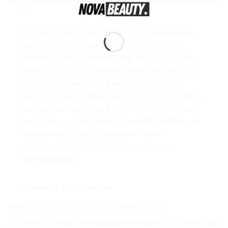
AVIS (0)
Le shampooing Pure Ressource permet de
purifier intensément le cuir chevelu afin
d’éviter qu’il ne graisse trop vite. En effet le
phénomène de ‘cheveux gras » est souvent
dû à des agressiosn répétées sur le cuir
chevelu. Pour pallier l’assèchement et réagir
aux agressions il produit plus de sébum pour
se protéger. Il est donc conseillé d’utiliser un
shampooing spécifique pour lutter
efficacement contre ce phénomène
désagréable.
CONSEILS D’UTILISATION
Appliquer une noix de produit sur cheveux mouillés.
Masser le cuir chevelu par mouvement circulaire du des doigts pour