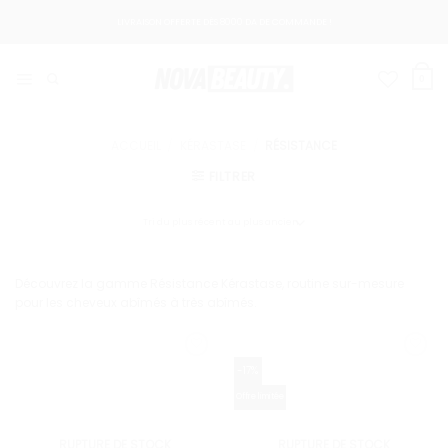
Passer
LIVRAISON OFFERTE DÈS 8000 DA DE COMMANDE !
au
contenu
0
ACCUEIL
/
KÉRASTASE
/
RÉSISTANCE
FILTRER
Découvrez la gamme Résistance Kérastase, routine sur-mesure
pour les cheveux abîmés à très abîmés.
-17%
Offre limitée
RUPTURE DE STOCK
RUPTURE DE STOCK