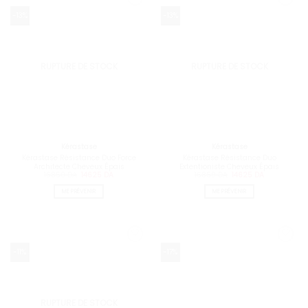
-13%
-13%
RUPTURE DE STOCK
RUPTURE DE STOCK
Kérastase
Kérastase
Kérastase Résistance Duo Force
Kérastase Résistance Duo
Architecte Cheveux Épais
Extentioniste Cheveux Épais
Le
Le
Le
Le
16850
DA
14625
DA
16850
DA
14625
DA
prix
prix
prix
prix
initial
actuel
initial
actuel
ME PRÉVENIR
ME PRÉVENIR
était :
est :
était :
est :
16850 DA.
14625 DA.
16850 DA.
14625 DA.
-11%
-17%
RUPTURE DE STOCK